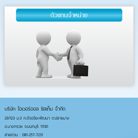
ตัวแทนจำหน่าย
บริษัท โอเวอร์ออล ซิสเท็ม จำกัด
29/123 ม.3 ถ.อัจฉริยะพัฒนา ต.ปลายบาง
อ.บางกรวย จ.นนทบุรี 11130
สายด่วน : 081-257-7231