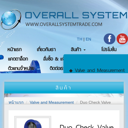
TH
|
EN
หน้าแรก
เกี่ยวกับเรา
สินค้า
โปรโมชั่น
แคตตาล็อก
สั่งซื้อ & แจ้งชำระเงิน
ตัวแทนจำหน่าย
ติดต่อเรา
Valve and Measurement
◆
สินค้า
Valve
●
หน้าแรก
Valve and Measurement
Duo Check Valve
Automatic Valve
●
Duo Check Valve