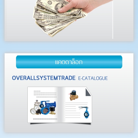
แคตตาล็อก