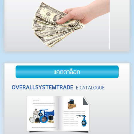
แคตตาล็อก