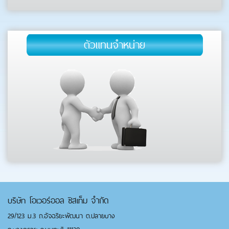
ตัวแทนจำหน่าย
บริษัท โอเวอร์ออล ซิสเท็ม จำกัด
29/123 ม.3 ถ.อัจฉริยะพัฒนา ต.ปลายบาง