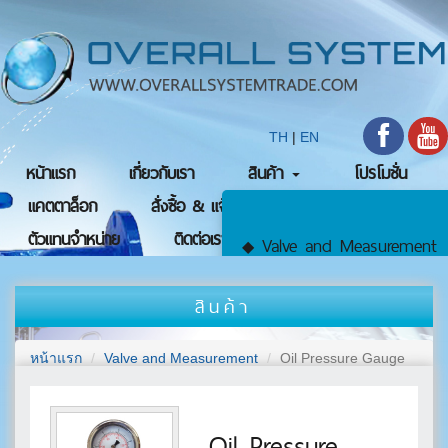
TH
|
EN
หน้าแรก
เกี่ยวกับเรา
สินค้า
โปรโมชั่น
แคตตาล็อก
สั่งซื้อ & แจ้งชำระเงิน
ตัวแทนจำหน่าย
ติดต่อเรา
Valve and Measurement
◆
สินค้า
Valve
●
หน้าแรก
Valve and Measurement
Oil Pressure Gauge
Automatic Valve
●
Oil Pressure